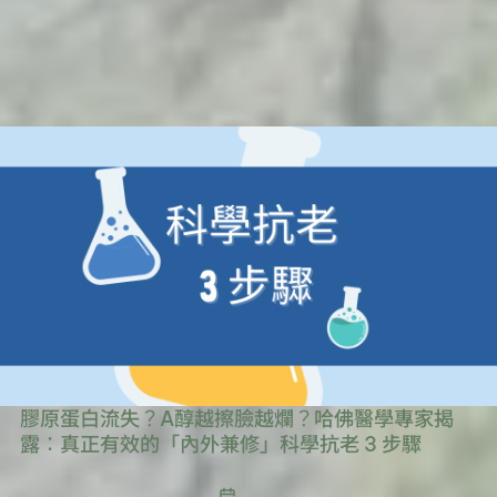
膠原蛋白流失？A醇越擦臉越爛？哈佛醫學專家揭
露：真正有效的「內外兼修」科學抗老 3 步驟