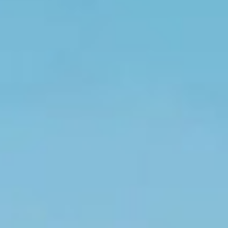
睿智成就．驊麗出眾
睿驊生技是於 1998 年成立的保養品專業生物科技製造廠，專注
於研發與生產各式高品質保養品與私密處護理產品；從個人清潔
保養、醫美術後修復護理、到寵物清潔保養等多個領域，提供從
成份配方研發到設計、生產、包裝等一站式 360 度全方位服
務，以滿足客戶多元化的需求。
關於睿驊