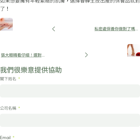
如果想要擁有年輕緊緻的肌膚，選擇睿驊生技出產的保養品就對
了！
私密處保養你做對了嗎？
不管男性還是女性都要看
的私密處保健知識
張大眼睛看仔細！選對私
密處保養品代工廠才能有
我們很樂意提供協助
效又安全！
閣下姓名
公司名稱
Email