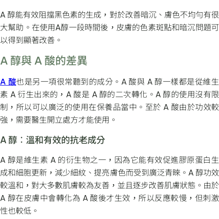
A 醇能有效阻擋黑色素的生成，對於改善暗沉、膚色不均勻有很
大幫助。在使用A醇一段時間後，皮膚的色素斑點和暗沉問題可
以得到顯著改善。
A 醇與 A 酸的差異
A 酸
也是另一項很常聽到的成分。A 酸與 A 醇一樣都是從維
素 A 衍生出來的，A 酸是 A 醇的二次轉化。A 醇的使用沒有限
制，所以可以廣泛的使用在保養品當中。至於 A 酸由於功效較
強，需要醫生開立處方才能使用。
A 醇：溫和有效的抗老成分
A 醇是維生素 A 的衍生物之一，因為它能有效促進膠原蛋白生
成和細胞更新，減少細紋、提亮膚色而受到廣泛青睞。A 醇功效
較溫和，對大多數肌膚較為友善，並且逐步改善肌膚狀態。由於
A 醇在皮膚中會轉化為 A 酸後才生效，所以反應較慢，但刺激
性也較低。