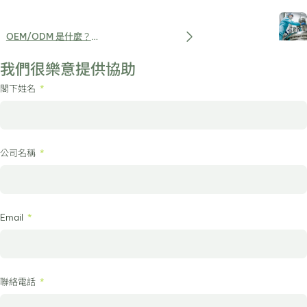
選對安全有品質的代工廠
OEM/ODM 是什麼？保
養品代工廠服務介紹！包
我們很樂意提供協助
裝、打樣、小量、費用該
閣下姓名
如何選擇？
公司名稱
Email
聯絡電話