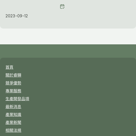
需求，我們憑藉 25 年豐富的代工經驗和專業知識，確保品質、創新和
信任，幫助您在市場上脫穎而出，無論您是新創品牌還是已有市場份
2023-09-12
額，與睿驊合作，為您的護膚品帶來更多價值。
首頁
關於睿驊
競爭優勢
專業服務
生產開發品項
最新消息
產業知識
產業新聞
相關法規