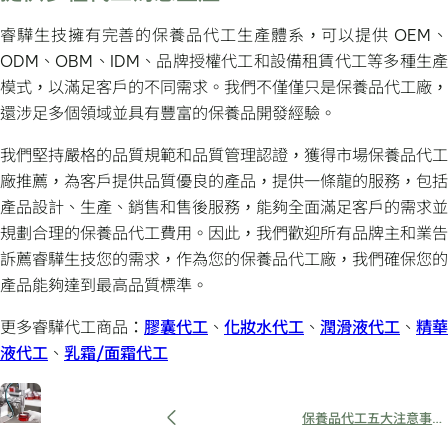
睿驊生技擁有完善的保養品代工生產體系，可以提供 OEM、
ODM、OBM、IDM、品牌授權代工和設備租賃代工等多種生產
模式，以滿足客戶的不同需求。我們不僅僅只是保養品代工廠，
還涉足多個領域並具有豐富的保養品開發經驗。
我們堅持嚴格的品質規範和品質管理認證，獲得市場保養品代工
廠推薦，為客戶提供品質優良的產品，提供一條龍的服務，包括
產品設計、生產、銷售和售後服務，能夠全面滿足客戶的需求並
規劃合理的保養品代工費用。因此，我們歡迎所有品牌主和業告
訴薦睿驊生技您的需求，作為您的保養品代工廠，我們確保您的
產品能夠達到最高品質標準。
更多睿驊代工商品：
膠囊代工
、
化妝水代工
、
潤滑液代工
、
精華
液代工
、
乳霜/面霜代工
保養品代工五大注意事
項，以合理的數量與費用